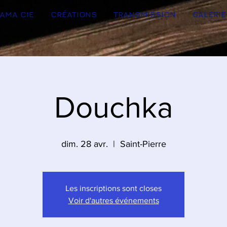
AMA CIE
CRÉATIONS
TRANSMISSION
GALERIE
Douchka
dim. 28 avr.
  |  
Saint-Pierre
Les inscriptions sont closes
Voir d'autres événements